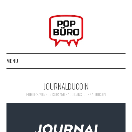
MENU
ACCUEIL
JOURNALDUCOIN
MUSIQUESACTUELLES.NET
PUBLIÉ
27/10/2021
SUR
750 × 400
DANS
JOURNALDUCOIN
GABBA GABBA HEY !
LES LABELS