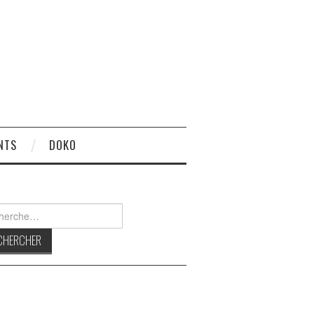
NTS
DOKO
rcher :