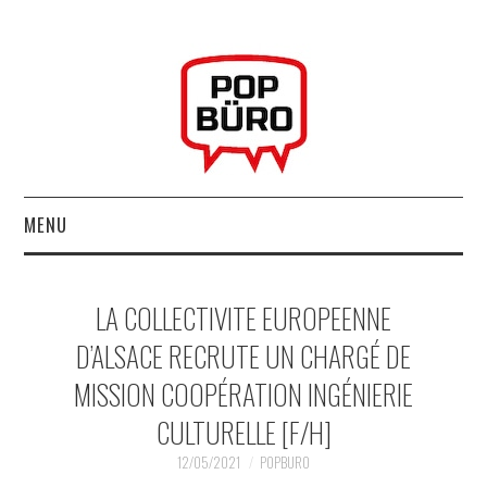
MENU
ACCUEIL
LA COLLECTIVITE EUROPEENNE
MUSIQUESACTUELLES.NET
D’ALSACE RECRUTE UN CHARGÉ DE
MISSION COOPÉRATION INGÉNIERIE
GABBA GABBA HEY !
CULTURELLE [F/H]
LES LABELS
12/05/2021
POPBURO