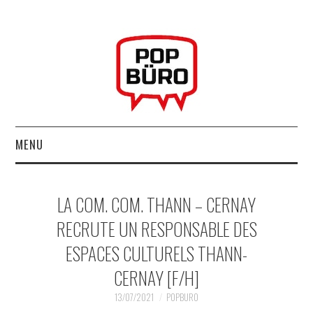
MENU
ACCUEIL
LA COM. COM. THANN – CERNAY
MUSIQUESACTUELLES.NET
RECRUTE UN RESPONSABLE DES
ESPACES CULTURELS THANN-
GABBA GABBA HEY !
CERNAY [F/H]
LES LABELS
13/07/2021
POPBURO