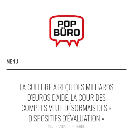
MENU
ACCUEIL
LA CULTURE A REÇU DES MILLIARDS
MUSIQUESACTUELLES.NET
D’EUROS D’AIDE, LA COUR DES
COMPTES VEUT DÉSORMAIS DES «
GABBA GABBA HEY !
DISPOSITIFS D’ÉVALUATION »
LES LABELS
29/09/2021
POPBURO