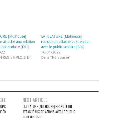
TURE [Mulhouse]
LA FILATURE [Mulhouse]
n attaché aux relation
recrute un attaché aux relation
ublic scolaire [F/H]
avec le public scolaire [F/H]
022
16/01/2022
FFRES EMPLOIS ET
Dans "Non classé"
"
CLE
NEXT ARTICLE
OUPS
LA FILATURE [MULHOUSE] RECRUTE UN
IDÉO
ATTACHÉ AUX RELATIONS AVEC LE PUBLIC
SCOLAIRE [F/H]