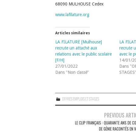
68090 MULHOUSE Cedex
www.lafilature.org
Articles similaires
LA FILATURE [Mulhouse]
LA FILA
recrute un attaché aux
recrute u
relations avec le public scolaire
avec le p
[F/H]
14/01/2
27/01/2022
Dans "O
Dans "Non classé"
STAGES
OFFRES EMPLOIS ET STAGES
Navigation
PREVIOUS ARTI
des
LE CLIP FRANÇAIS : QUARANTE ANS DE C
DE GÉNIE RACONTÉS EN V
articles