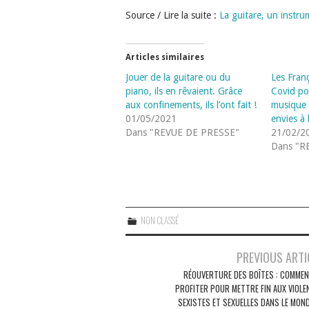
Source / Lire la suite :
La guitare, un instru
Articles similaires
Jouer de la guitare ou du
Les Franç
piano, ils en rêvaient. Grâce
Covid po
aux confinements, ils l’ont fait !
musique 
01/05/2021
envies à
Dans "REVUE DE PRESSE"
21/02/2
Dans "R
NON CLASSÉ
Navigation
PREVIOUS ARTI
des
RÉOUVERTURE DES BOÎTES : COMMEN
PROFITER POUR METTRE FIN AUX VIOLE
articles
SEXISTES ET SEXUELLES DANS LE MOND