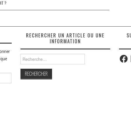
UIT ?
S
RECHERCHER UN ARTICLE OU UNE
S
INFORMATION
bonner
Faceb
Rechercher :
aque