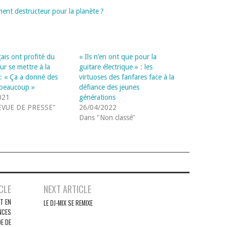
ment destructeur pour la planète ?
ais ont profité du
« Ils n’en ont que pour la
ur se mettre à la
guitare électrique » : les
: « Ça a donné des
virtuoses des fanfares face à la
 beaucoup »
défiance des jeunes
021
générations
EVUE DE PRESSE"
26/04/2022
Dans "Non classé"
CLE
NEXT ARTICLE
T EN
LE DJ-MIX SE REMIXE
NCES
E DE