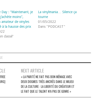
e Day : “Maintenant, je
La vinylmania… Silence ça
, j’achète moins”,
tourne
n amateur de vinyles
01/05/2022
é à la hausse des prix
Dans "PODCAST"
022
n classé"
QUE
CLE
NEXT ARTICLE
 FREE
« LA PARITÉ NE FAIT PAS BON MÉNAGE AVEC
URG]
DEUX DOGMES TRÈS ANCRÉS DANS LE MILIEU
DE LA CULTURE : LA LIBERTÉ DU CRÉATEUR ET
LE FAIT QUE LE TALENT N’A PAS DE GENRE »