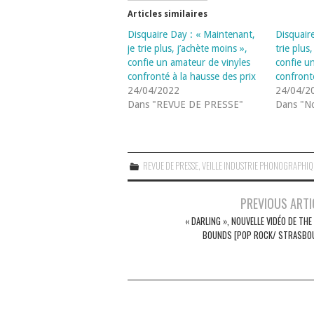
Articles similaires
Disquaire Day : « Maintenant,
Disquair
je trie plus, j’achète moins »,
trie plus
confie un amateur de vinyles
confie u
confronté à la hausse des prix
confront
24/04/2022
24/04/2
Dans "REVUE DE PRESSE"
Dans "No
REVUE DE PRESSE
,
VEILLE INDUSTRIE PHONOGRAPHI
Navigation
PREVIOUS ARTI
des
« DARLING », NOUVELLE VIDÉO DE THE
BOUNDS [POP ROCK/ STRASBO
articles