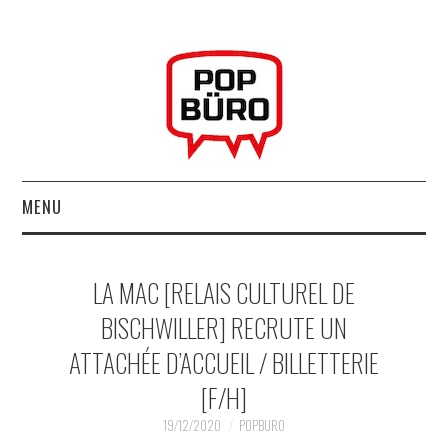
MENU
ACCUEIL
LA MAC [RELAIS CULTUREL DE
MUSIQUESACTUELLES.NET
BISCHWILLER] RECRUTE UN
ATTACHÉE D’ACCUEIL / BILLETTERIE
GABBA GABBA HEY !
[F/H]
LES LABELS
19/12/2020
POPBURO