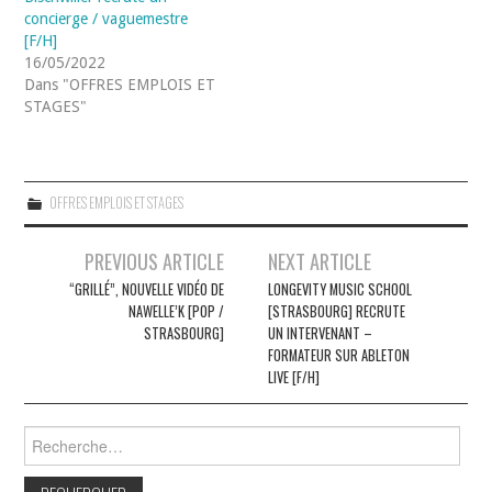
concierge / vaguemestre
[F/H]
16/05/2022
Dans "OFFRES EMPLOIS ET
STAGES"
OFFRES EMPLOIS ET STAGES
Navigation
PREVIOUS ARTICLE
NEXT ARTICLE
des
“GRILLÉ”, NOUVELLE VIDÉO DE
LONGEVITY MUSIC SCHOOL
NAWELLE’K [POP /
[STRASBOURG] RECRUTE
articles
STRASBOURG]
UN INTERVENANT –
FORMATEUR SUR ABLETON
LIVE [F/H]
Rechercher :