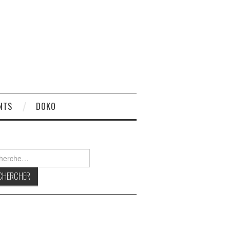
NTS
DOKO
rcher :