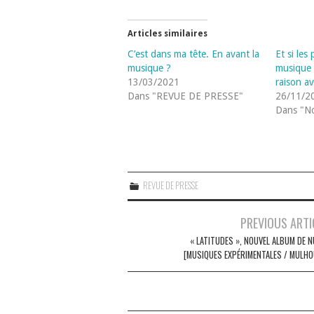
Articles similaires
C’est dans ma tête. En avant la
Et si les
musique ?
musique à
13/03/2021
raison a
Dans "REVUE DE PRESSE"
26/11/2
Dans "No
REVUE DE PRESSE
Navigation
PREVIOUS ARTI
des
« LATITUDES », NOUVEL ALBUM DE N
[MUSIQUES EXPÉRIMENTALES / MULHO
articles