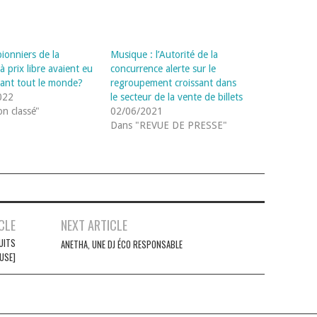
 pionniers de la
Musique : l’Autorité de la
 prix libre avaient eu
concurrence alerte sur le
vant tout le monde?
regroupement croissant dans
022
le secteur de la vente de billets
n classé"
02/06/2021
Dans "REVUE DE PRESSE"
CLE
NEXT ARTICLE
UITS
ANETHA, UNE DJ ÉCO RESPONSABLE
USE]