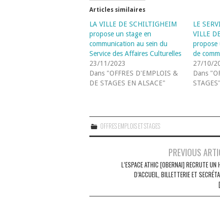
Articles similaires
LA VILLE DE SCHILTIGHEIM
LE SERV
propose un stage en
VILLE D
communication au sein du
propose 
Service des Affaires Culturelles
de commu
23/11/2023
27/10/2
Dans "OFFRES D'EMPLOIS &
Dans "O
DE STAGES EN ALSACE"
STAGES
OFFRES EMPLOIS ET STAGES
Navigation
PREVIOUS ARTI
des
L’ESPACE ATHIC [OBERNAI] RECRUTE UN 
D’ACCUEIL, BILLETTERIE ET SECRÉT
articles