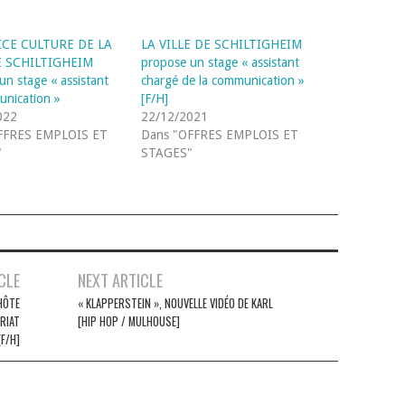
ICE CULTURE DE LA
LA VILLE DE SCHILTIGHEIM
E SCHILTIGHEIM
propose un stage « assistant
un stage « assistant
chargé de la communication »
nication »
[F/H]
022
22/12/2021
FFRES EMPLOIS ET
Dans "OFFRES EMPLOIS ET
"
STAGES"
CLE
NEXT ARTICLE
HÔTE
« KLAPPERSTEIN », NOUVELLE VIDÉO DE KARL
ARIAT
[HIP HOP / MULHOUSE]
[F/H]