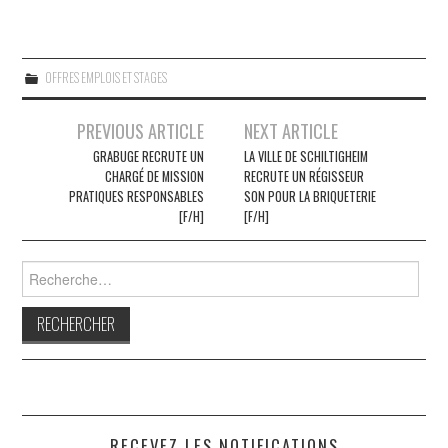
OFFRES EMPLOIS ET STAGES
Navigation
PREVIOUS ARTICLE
NEXT ARTICLE
des
GRABUGE RECRUTE UN
LA VILLE DE SCHILTIGHEIM
CHARGÉ DE MISSION
RECRUTE UN RÉGISSEUR
articles
PRATIQUES RESPONSABLES
SON POUR LA BRIQUETERIE
[F/H]
[F/H]
Rechercher :
RECEVEZ LES NOTIFICATIONS