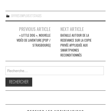
OFFRES EMPLOIS ET STAGES
Navigation
PREVIOUS ARTICLE
NEXT ARTICLE
des
« LITTLE DOG », NOUVELLE
BATAILLE AUTOUR DE LA
VIDÉO DE LAVENTURE [POP /
REDEVANCE SUR LA COPIE
articles
STRASBOURG]
PRIVÉE APPLIQUÉE AUX
SMARTPHONES
RECONDITIONNÉS
Rechercher :