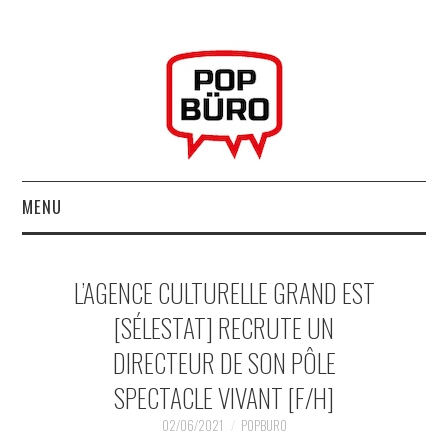
MENU
ACCUEIL
L’AGENCE CULTURELLE GRAND EST
MUSIQUESACTUELLES.NET
[SÉLESTAT] RECRUTE UN
DIRECTEUR DE SON PÔLE
GABBA GABBA HEY !
SPECTACLE VIVANT [F/H]
LES LABELS
02/06/2021
POPBURO