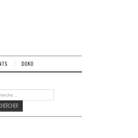
NTS
DOKO
rcher :