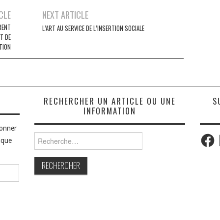
CLE
NEXT ARTICLE
RENT
L’ART AU SERVICE DE L’INSERTION SOCIALE
T DE
TION
S
RECHERCHER UN ARTICLE OU UNE
S
INFORMATION
bonner
Faceb
Rechercher :
aque