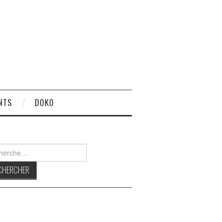
NTS
DOKO
rcher :