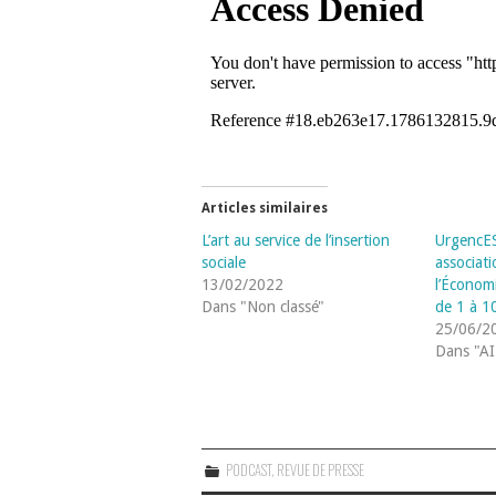
Articles similaires
L’art au service de l’insertion
UrgencES
sociale
associati
13/02/2022
l’Économi
Dans "Non classé"
de 1 à 10
25/06/2
Dans "A
PODCAST
,
REVUE DE PRESSE