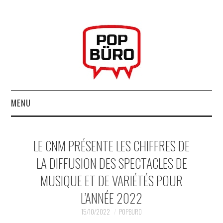
MENU
ACCUEIL
LE CNM PRÉSENTE LES CHIFFRES DE
MUSIQUESACTUELLES.NET
LA DIFFUSION DES SPECTACLES DE
MUSIQUE ET DE VARIÉTÉS POUR
GABBA GABBA HEY !
L’ANNÉE 2022
LES LABELS
15/10/2022
POPBURO