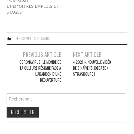
14/04/2021
Dans "OFFRES EMPLOIS ET
STAGES"
OFFRES EMPLOIS ET STAGES
Navigation
PREVIOUS ARTICLE
NEXT ARTICLE
des
CORONAVIRUS: LE MONDE DE
« 2021 », NOUVELLE VIDÉO
LA CULTURE RÉSIGNÉ FACE À
DE SINAÏVE [SHOEGAZE /
articles
L’ABANDON D’UNE
STRASBOURG]
RÉOUVERTURE
Rechercher :