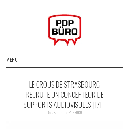
MENU
ACCUEIL
LE CROUS DE STRASBOURG
MUSIQUESACTUELLES.NET
RECRUTE UN CONCEPTEUR DE
SUPPORTS AUDIOVISUELS [F/H]
GABBA GABBA HEY !
15/02/2021
POPBURO
LES LABELS