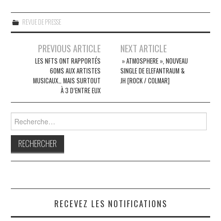
REVUE DE PRESSE
Navigation
PREVIOUS ARTICLE
NEXT ARTICLE
des
LES NFTS ONT RAPPORTÉS
» ATMOSPHERE », NOUVEAU
60M$ AUX ARTISTES
SINGLE DE ELEFANTRAUM &
articles
MUSICAUX… MAIS SURTOUT
JH [ROCK / COLMAR]
À 3 D’ENTRE EUX
Rechercher :
RECEVEZ LES NOTIFICATIONS