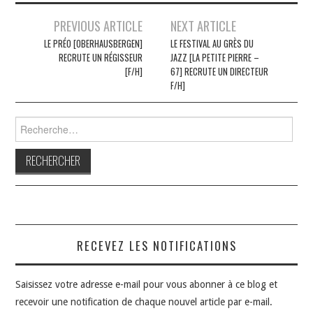
Navigation
PREVIOUS ARTICLE
NEXT ARTICLE
des
LE PRÉO [OBERHAUSBERGEN]
LE FESTIVAL AU GRÈS DU
RECRUTE UN RÉGISSEUR
JAZZ [LA PETITE PIERRE –
articles
[F/H]
67] RECRUTE UN DIRECTEUR
F/H]
Rechercher :
RECEVEZ LES NOTIFICATIONS
Saisissez votre adresse e-mail pour vous abonner à ce blog et
recevoir une notification de chaque nouvel article par e-mail.