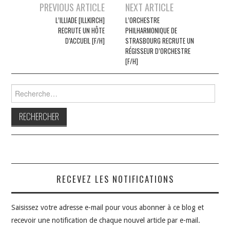
Navigation
PREVIOUS ARTICLE
NEXT ARTICLE
des
L’ILLIADE [ILLKIRCH]
L’ORCHESTRE
RECRUTE UN HÔTE
PHILHARMONIQUE DE
articles
D’ACCUEIL [F/H]
STRASBOURG RECRUTE UN
RÉGISSEUR D’ORCHESTRE
[F/H]
Rechercher :
RECEVEZ LES NOTIFICATIONS
Saisissez votre adresse e-mail pour vous abonner à ce blog et
recevoir une notification de chaque nouvel article par e-mail.