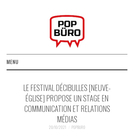
MENU
ACCUEIL
LE FESTIVAL DÉCIBULLES [NEUVE-
MUSIQUESACTUELLES.NET
ÉGLISE] PROPOSE UN STAGE EN
COMMUNICATION ET RELATIONS
GABBA GABBA HEY !
MÉDIAS
LES LABELS
20/10/2021
POPBURO