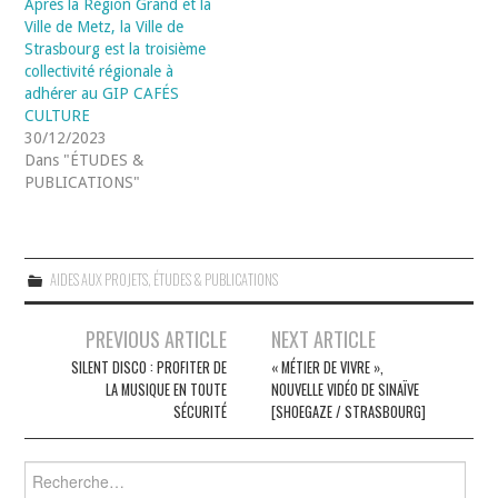
Après la Région Grand et la
Ville de Metz, la Ville de
Strasbourg est la troisième
collectivité régionale à
adhérer au GIP CAFÉS
CULTURE
30/12/2023
Dans "ÉTUDES &
PUBLICATIONS"
AIDES AUX PROJETS
,
ÉTUDES & PUBLICATIONS
Navigation
PREVIOUS ARTICLE
NEXT ARTICLE
des
SILENT DISCO : PROFITER DE
« MÉTIER DE VIVRE »,
LA MUSIQUE EN TOUTE
NOUVELLE VIDÉO DE SINAÏVE
articles
SÉCURITÉ
[SHOEGAZE / STRASBOURG]
Rechercher :