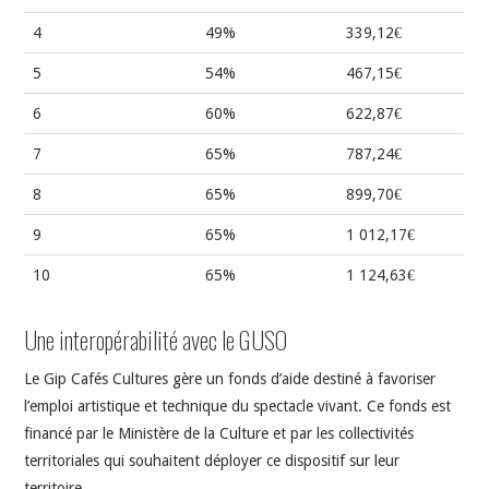
4
49%
339,12€
5
54%
467,15€
6
60%
622,87€
7
65%
787,24€
8
65%
899,70€
9
65%
1 012,17€
10
65%
1 124,63€
Une interopérabilité avec le
GUSO
Le Gip Cafés Cultures gère un fonds d’aide destiné à favoriser
l’emploi artistique et technique du spectacle vivant. Ce fonds est
financé par le Ministère de la Culture et par les collectivités
territoriales qui souhaitent déployer ce dispositif sur leur
territoire.