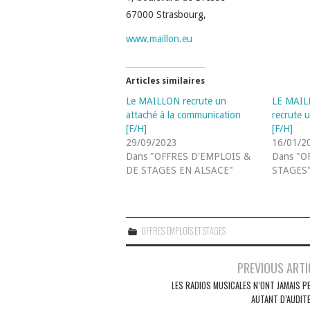
67000 Strasbourg,
www.maillon.eu
Articles similaires
Le MAILLON recrute un
LE MAIL
attaché à la communication
recrute u
[F/H]
[F/H]
29/09/2023
16/01/2
Dans "OFFRES D'EMPLOIS &
Dans "O
DE STAGES EN ALSACE"
STAGES
OFFRES EMPLOIS ET STAGES
Navigation
PREVIOUS ARTI
des
LES RADIOS MUSICALES N’ONT JAMAIS P
AUTANT D’AUDIT
articles