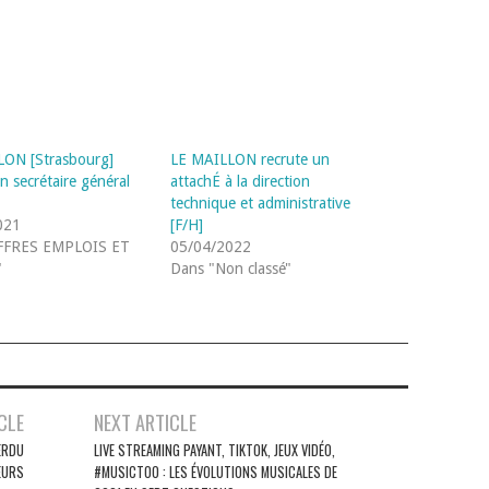
LON [Strasbourg]
LE MAILLON recrute un
n secrétaire général
attachÉ à la direction
technique et administrative
021
[F/H]
FFRES EMPLOIS ET
05/04/2022
"
Dans "Non classé"
CLE
NEXT ARTICLE
ERDU
LIVE STREAMING PAYANT, TIKTOK, JEUX VIDÉO,
EURS
#MUSICTOO : LES ÉVOLUTIONS MUSICALES DE