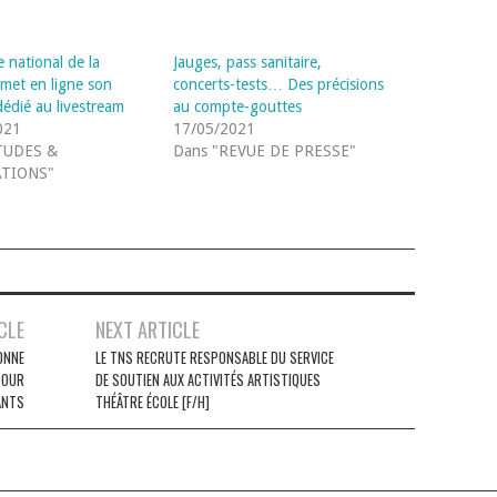
 national de la
Jauges, pass sanitaire,
met en ligne son
concerts-tests… Des précisions
dédié au livestream
au compte-gouttes
021
17/05/2021
TUDES &
Dans "REVUE DE PRESSE"
ATIONS"
CLE
NEXT ARTICLE
ONNE
LE TNS RECRUTE RESPONSABLE DU SERVICE
POUR
DE SOUTIEN AUX ACTIVITÉS ARTISTIQUES
ANTS
THÉÂTRE ÉCOLE [F/H]