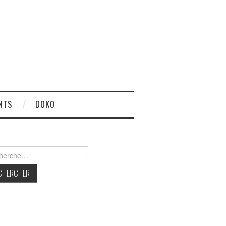
NTS
DOKO
rcher :