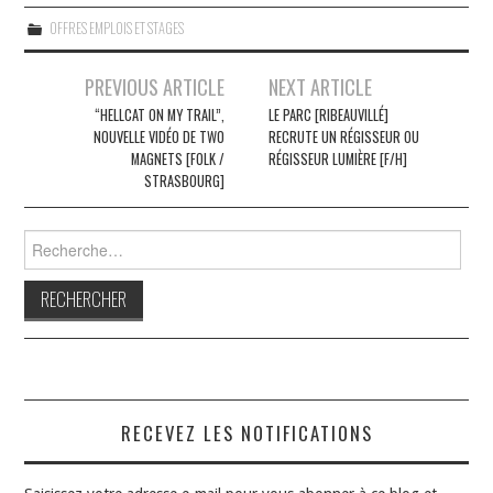
OFFRES EMPLOIS ET STAGES
Navigation
PREVIOUS ARTICLE
NEXT ARTICLE
des
“HELLCAT ON MY TRAIL”,
LE PARC [RIBEAUVILLÉ]
NOUVELLE VIDÉO DE TWO
RECRUTE UN RÉGISSEUR OU
articles
MAGNETS [FOLK /
RÉGISSEUR LUMIÈRE [F/H]
STRASBOURG]
Rechercher :
RECEVEZ LES NOTIFICATIONS