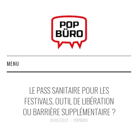
MENU
ACCUEIL
LE PASS SANITAIRE POUR LES
MUSIQUESACTUELLES.NET
FESTIVALS, OUTIL DE LIBÉRATION
OU BARRIÈRE SUPPLÉMENTAIRE ?
GABBA GABBA HEY !
01/05/2021
POPBURO
LES LABELS