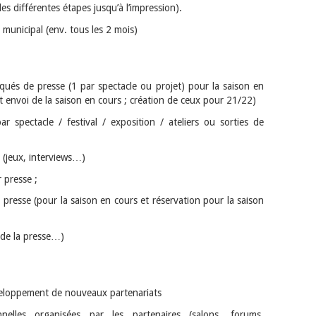
s différentes étapes jusqu’à l’impression).
 municipal (env. tous les 2 mois)
ués de presse (1 par spectacle ou projet) pour la saison en
nt envoi de la saison en cours ; création de ceux pour 21/22)
 spectacle / festival / exposition / ateliers ou sorties de
 (jeux, interviews…)
 presse ;
s presse (pour la saison en cours et réservation pour la saison
 de la presse…)
éveloppement de nouveaux partenariats
nnelles organisées par les partenaires (salons, forums,