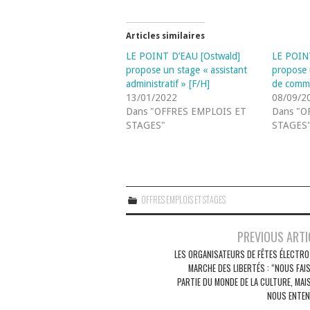
Articles similaires
LE POINT D’EAU [Ostwald]
LE POIN
propose un stage « assistant
propose 
administratif » [F/H]
de commu
13/01/2022
08/09/2
Dans "OFFRES EMPLOIS ET
Dans "O
STAGES"
STAGES
OFFRES EMPLOIS ET STAGES
Navigation
PREVIOUS ARTI
des
LES ORGANISATEURS DE FÊTES ÉLECTRO 
MARCHE DES LIBERTÉS : “NOUS FAI
articles
PARTIE DU MONDE DE LA CULTURE, MAI
NOUS ENTEN