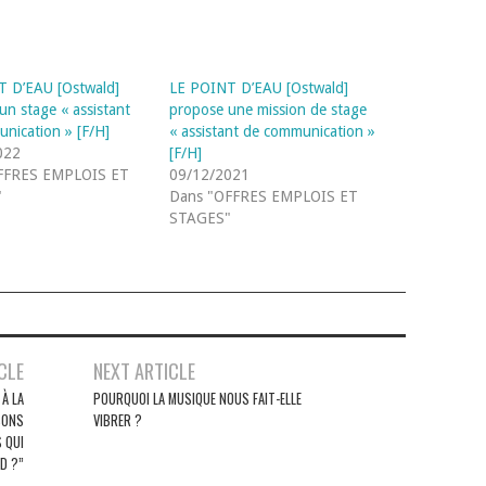
T D’EAU [Ostwald]
LE POINT D’EAU [Ostwald]
un stage « assistant
propose une mission de stage
nication » [F/H]
« assistant de communication »
022
[F/H]
FFRES EMPLOIS ET
09/12/2021
"
Dans "OFFRES EMPLOIS ET
STAGES"
CLE
NEXT ARTICLE
À LA
POURQUOI LA MUSIQUE NOUS FAIT-ELLE
SONS
VIBRER ?
S QUI
D ?”