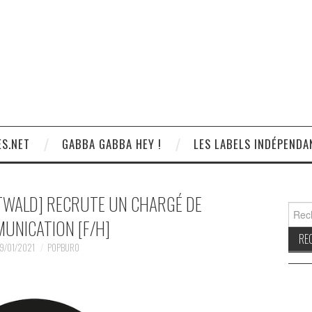
S.NET
GABBA GABBA HEY !
LES LABELS INDÉPENDA
STWALD] RECRUTE UN CHARGÉ DE
Reche
UNICATION [F/H]
9/01/2021
POPBURO