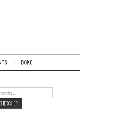
NTS
DOKO
rcher :