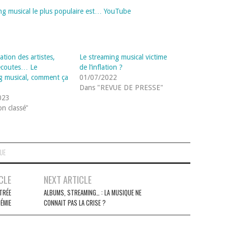
ing musical le plus populaire est… YouTube
tion des artistes,
Le streaming musical victime
écoutes… Le
de l’inflation ?
g musical, comment ça
01/07/2022
?
Dans "REVUE DE PRESSE"
023
n classé"
QUE
CLE
NEXT ARTICLE
TRÉE
ALBUMS, STREAMING… : LA MUSIQUE NE
DÉMIE
CONNAIT PAS LA CRISE ?