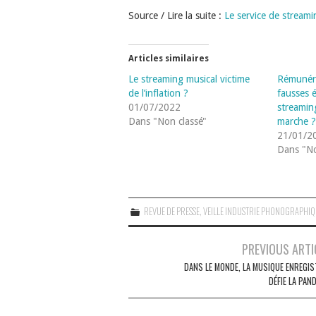
Source / Lire la suite :
Le service de stream
Articles similaires
Le streaming musical victime
Rémunéra
de l’inflation ?
fausses 
01/07/2022
streamin
Dans "Non classé"
marche 
21/01/2
Dans "No
REVUE DE PRESSE
,
VEILLE INDUSTRIE PHONOGRAPHI
Navigation
PREVIOUS ARTI
des
DANS LE MONDE, LA MUSIQUE ENREGIS
DÉFIE LA PAN
articles