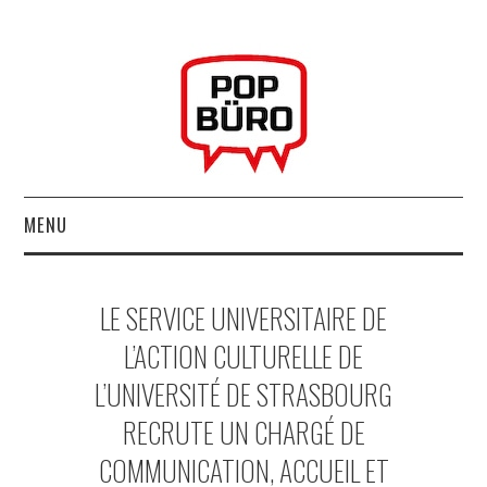
MENU
ACCUEIL
LE SERVICE UNIVERSITAIRE DE
MUSIQUESACTUELLES.NET
L’ACTION CULTURELLE DE
L’UNIVERSITÉ DE STRASBOURG
GABBA GABBA HEY !
RECRUTE UN CHARGÉ DE
LES LABELS
COMMUNICATION, ACCUEIL ET