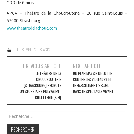
CDD de 6 mois
APCA – Théâtre de la Choucrouterie – 20 rue Saint-Louis –
67000 Strasbourg
www.theatredelachouc.com
OFFRES EMPLOIS ET STAGES
Navigation
PREVIOUS ARTICLE
NEXT ARTICLE
des
LE THÉÂTRE DE LA
UN PLAN MASSIF DE LUTTE
CHOUCROUTERIE
CONTRE LES VIOLENCES ET
articles
[STRASBOURG] RECRUTE
LE HARCÈLEMENT SEXUEL
UN SECRÉTAIRE POLYVALENT
DANS LE SPECTACLE VIVANT
– BILLETTERIE [F/H]
Rechercher :