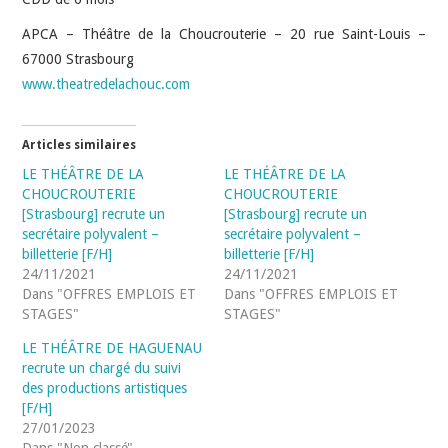
APCA – Théâtre de la Choucrouterie – 20 rue Saint-Louis –
67000 Strasbourg
www.theatredelachouc.com
Articles similaires
LE THÉÂTRE DE LA
LE THÉÂTRE DE LA
CHOUCROUTERIE
CHOUCROUTERIE
[Strasbourg] recrute un
[Strasbourg] recrute un
secrétaire polyvalent –
secrétaire polyvalent –
billetterie [F/H]
billetterie [F/H]
24/11/2021
24/11/2021
Dans "OFFRES EMPLOIS ET
Dans "OFFRES EMPLOIS ET
STAGES"
STAGES"
LE THÉÂTRE DE HAGUENAU
recrute un chargé du suivi
des productions artistiques
[F/H]
27/01/2023
Dans "Non classé"