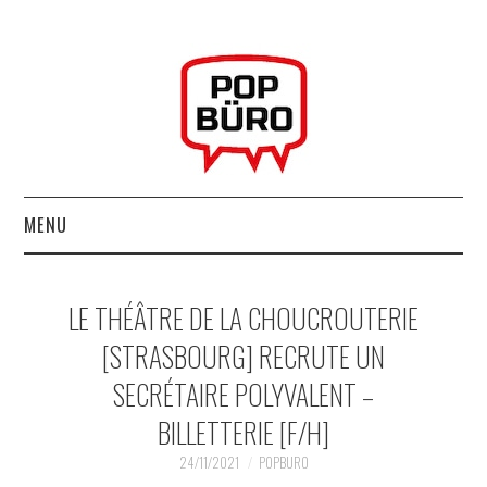
MENU
ACCUEIL
LE THÉÂTRE DE LA CHOUCROUTERIE
MUSIQUESACTUELLES.NET
[STRASBOURG] RECRUTE UN
SECRÉTAIRE POLYVALENT –
GABBA GABBA HEY !
BILLETTERIE [F/H]
LES LABELS
24/11/2021
POPBURO