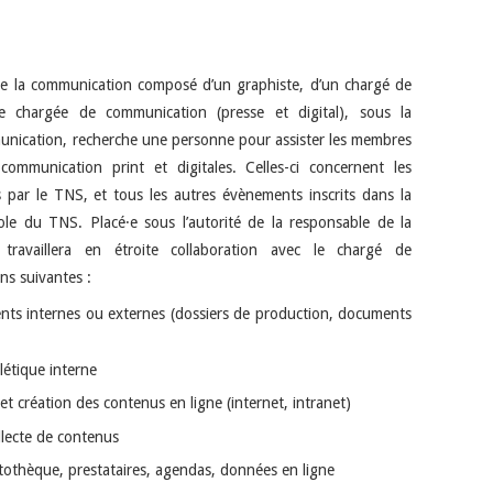
e de la communication composé d’un graphiste, d’un chargé de
ne chargée de communication (presse et digital), sous la
munication, recherche une personne pour assister les membres
communication print et digitales. Celles-ci concernent les
ts par le TNS, et tous les autres évènements inscrits dans la
ole du TNS. Placé·e sous l’autorité de la responsable de la
travaillera en étroite collaboration avec le chargé de
ons suivantes :
ments internes ou externes (dossiers de production, documents
alétique interne
 et création des contenus en ligne (internet, intranet)
llecte de contenus
hotothèque, prestataires, agendas, données en ligne