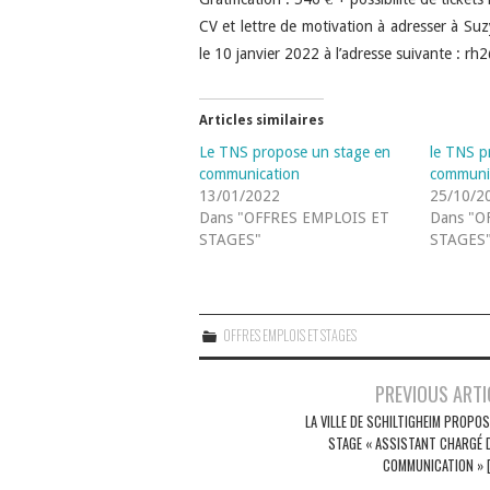
CV et lettre de motivation à adresser à Su
le 10 janvier 2022 à l’adresse suivante : rh
Articles similaires
Le TNS propose un stage en
le TNS p
communication
communic
13/01/2022
25/10/2
Dans "OFFRES EMPLOIS ET
Dans "O
STAGES"
STAGES
OFFRES EMPLOIS ET STAGES
Navigation
PREVIOUS ARTI
des
LA VILLE DE SCHILTIGHEIM PROPO
STAGE « ASSISTANT CHARGÉ D
articles
COMMUNICATION » [