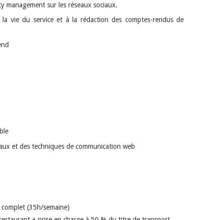
ty management sur les réseaux sociaux.
à la vie du service et à la rédaction des comptes-rendus de
-end
ble
iaux et des techniques de communication web
s complet (35h/semaine)
s restaurant + prise en charge à 50 % du titre de transport