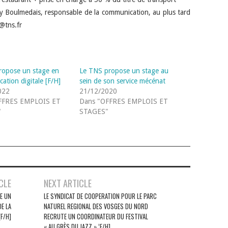
zy Boulmedais, responsable de la communication, au plus tard
2@tns.fr
ropose un stage en
Le TNS propose un stage au
ation digitale [F/H]
sein de son service mécénat
022
21/12/2020
FFRES EMPLOIS ET
Dans "OFFRES EMPLOIS ET
"
STAGES"
CLE
NEXT ARTICLE
SE UN
LE SYNDICAT DE COOPERATION POUR LE PARC
E LA
NATUREL REGIONAL DES VOSGES DU NORD
F/H]
RECRUTE UN COORDINATEUR DU FESTIVAL
« AU GRÈS DU JAZZ » ’F/H]