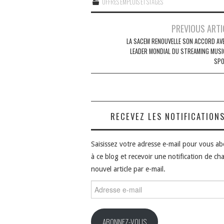
OFFRES EMPLOIS ET STAGES
Navigation
PREVIOUS ARTI
des
LA SACEM RENOUVELLE SON ACCORD AVE
LEADER MONDIAL DU STREAMING MUSIC
articles
SPO
RECEVEZ LES NOTIFICATION
Saisissez votre adresse e-mail pour vous a
à ce blog et recevoir une notification de ch
nouvel article par e-mail.
Adresse
e-
mail
ABONNEZ-VOUS