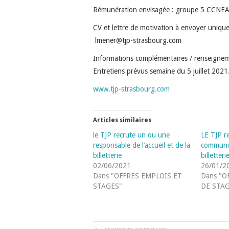
Rémunération envisagée : groupe 5 CCNE
CV et lettre de motivation à envoyer uniqu
lmener@tjp-strasbourg.com
Informations complémentaires / renseigne
Entretiens prévus semaine du 5 juillet 2021
www.tjp-strasbourg.com
Articles similaires
le TJP recrute un ou une
LE TJP re
responsable de l’accueil et de la
communica
billetterie
billetteri
02/06/2021
26/01/2
Dans "OFFRES EMPLOIS ET
Dans "O
STAGES"
DE STAG