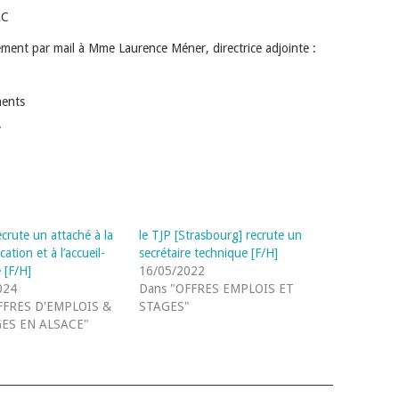
AC
ement par mail à Mme Laurence Méner, directrice adjointe :
ments
.
crute un attaché à la
le TJP [Strasbourg] recrute un
tion et à l’accueil-
secrétaire technique [F/H]
e [F/H]
16/05/2022
024
Dans "OFFRES EMPLOIS ET
FFRES D'EMPLOIS &
STAGES"
ES EN ALSACE"