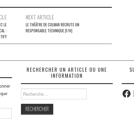
CLE
NEXT ARTICLE
C LE
LE THÉÂTRE DE COLMAR RECRUTE UN
AL :
RESPONSABLE TECHNIQUE [F/H]
TIFY
S
RECHERCHER UN ARTICLE OU UNE
S
INFORMATION
bonner
Faceb
Rechercher :
aque