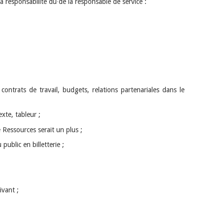
 la responsabilité du∙de la responsable de service :
 contrats de travail, budgets, relations partenariales dans le
exte, tableur ;
e Ressources serait un plus ;
 public en billetterie ;
ivant ;