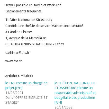
Travail possible en soirée et week-end.
Déplacements fréquents.
Théâtre National de Strasbourg
Candidature chef.fe de service Maintenance-sécurité
à Caroline Elhimer
1, avenue de la Marseillaise
CS 40184 67005 STRASBOURG Cedex
c.elhimer@tns.fr
www.tns.fr
Articles similaires
le TNS recrute un chargé de
le THÉÂTRE NATIONAL DE
projet [F/H]
STRASBOURG recrute un
11/06/2021
responsable administratif et
Dans "OFFRES EMPLOIS ET
budgétaire des productions
STAGES"
[F/H]
20/01/2022