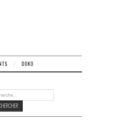
NTS
DOKO
rcher :