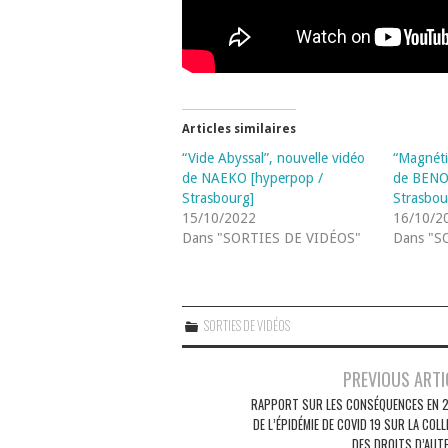
Articles similaires
“Vide Abyssal”, nouvelle vidéo
“Magnéti
de NAEKO [hyperpop /
de BENO
Strasbourg]
Strasbou
15/10/2022
16/10/2
Dans "SORTIES DE VIDÉOS"
Dans "S
SORTIES DE VIDÉOS
Navigation
PREVIOUS ARTI
des
RAPPORT SUR LES CONSÉQUENCES EN 
DE L’ÉPIDÉMIE DE COVID 19 SUR LA COL
articles
DES DROITS D’AUT