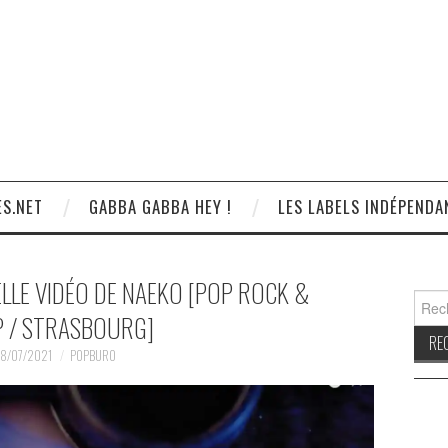
S.NET
GABBA GABBA HEY !
LES LABELS INDÉPENDA
ELLE VIDÉO DE NAEKO [POP ROCK &
Reche
 / STRASBOURG]
8/07/2021
POPBURO