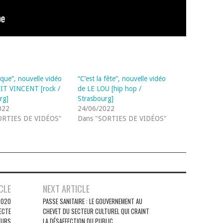
que”, nouvelle vidéo
“C’est la fête”, nouvelle vidéo
IT VINCENT [rock /
de LE LOU [hip hop /
rg]
Strasbourg]
022
24/06/2022
ORTIES DE VIDÉOS"
Dans "SORTIES DE VIDÉOS"
CLE
NEXT ARTICLE
2020
PASSE SANITAIRE : LE GOUVERNEMENT AU
LECTE
CHEVET DU SECTEUR CULTUREL QUI CRAINT
EURS
LA DÉSAFFECTION DU PUBLIC