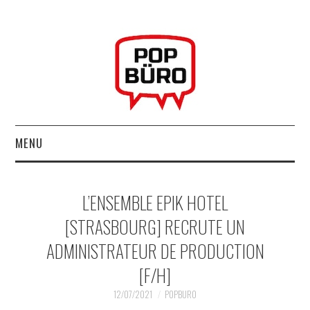
MENU
ACCUEIL
L’ENSEMBLE EPIK HOTEL
MUSIQUESACTUELLES.NET
[STRASBOURG] RECRUTE UN
ADMINISTRATEUR DE PRODUCTION
GABBA GABBA HEY !
[F/H]
LES LABELS
12/07/2021
POPBURO