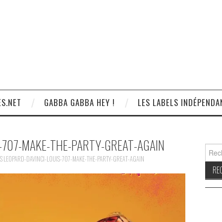
S.NET
GABBA GABBA HEY !
LES LABELS INDÉPENDA
S-707-MAKE-THE-PARTY-GREAT-AGAIN
Reche
S
LEOPARD-DAVINCI-LOUIS-707-MAKE-THE-PARTY-GREAT-AGAIN