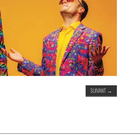
SUIVANT
→