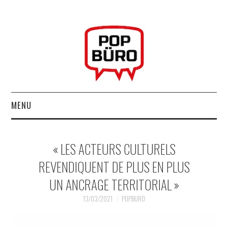
MENU
ACCUEIL
« LES ACTEURS CULTURELS
MUSIQUESACTUELLES.NET
REVENDIQUENT DE PLUS EN PLUS
UN ANCRAGE TERRITORIAL »
GABBA GABBA HEY !
13/03/2021
POPBURO
LES LABELS