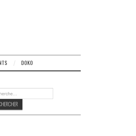
NTS
DOKO
rcher :