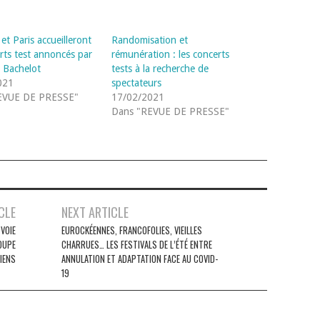
 et Paris accueilleront
Randomisation et
erts test annoncés par
rémunération : les concerts
 Bachelot
tests à la recherche de
021
spectateurs
EVUE DE PRESSE"
17/02/2021
Dans "REVUE DE PRESSE"
CLE
NEXT ARTICLE
 VOIE
EUROCKÉENNES, FRANCOFOLIES, VIEILLES
OUPE
CHARRUES… LES FESTIVALS DE L’ÉTÉ ENTRE
IENS
ANNULATION ET ADAPTATION FACE AU COVID-
19