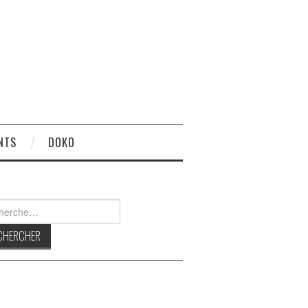
NTS
DOKO
rcher :