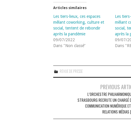
Articles similaires
Les tiers-lieux, ces espaces
Les tiers
mêlant coworking, culture et
mêlant c
social, tentent de rebondir
social, t
après la pandémie
après la
09/07/2022
09/07/2
Dans "Non classé"
Dans "R
REVUE DE PRESSE
Navigation
PREVIOUS ARTI
des
L’ORCHESTRE PHILHARMONIQU
STRASBOURG RECRUTE UN CHARGÉ D
articles
COMMUNICATION NUMÉRIQUE ET
RELATIONS MÉDIAS 