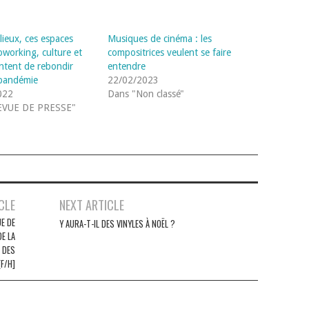
-lieux, ces espaces
Musiques de cinéma : les
oworking, culture et
compositrices veulent se faire
entent de rebondir
entendre
 pandémie
22/02/2023
022
Dans "Non classé"
EVUE DE PRESSE"
CLE
NEXT ARTICLE
E DE
Y AURA-T-IL DES VINYLES À NOËL ?
E LA
 DES
[F/H]