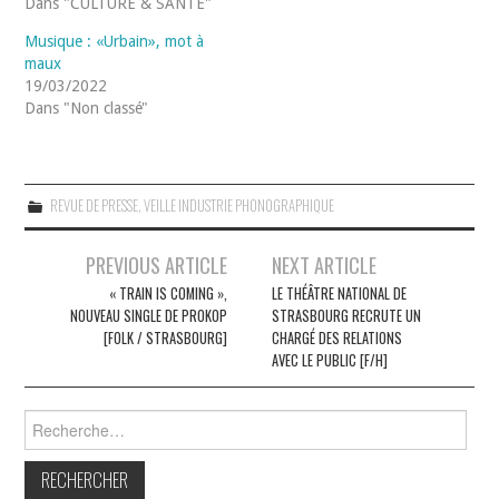
Dans "CULTURE & SANTÉ"
Musique : «Urbain», mot à
maux
19/03/2022
Dans "Non classé"
REVUE DE PRESSE
,
VEILLE INDUSTRIE PHONOGRAPHIQUE
Navigation
PREVIOUS ARTICLE
NEXT ARTICLE
des
« TRAIN IS COMING »,
LE THÉÂTRE NATIONAL DE
NOUVEAU SINGLE DE PROKOP
STRASBOURG RECRUTE UN
articles
[FOLK / STRASBOURG]
CHARGÉ DES RELATIONS
AVEC LE PUBLIC [F/H]
Rechercher :