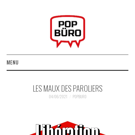
MENU
ACCUEIL
LES MAUX DES PAROLIERS
MUSIQUESACTUELLES.NET
04/06/2021
POPBURO
GABBA GABBA HEY !
LES LABELS