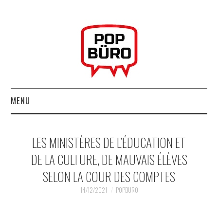
MENU
ACCUEIL
LES MINISTÈRES DE L’ÉDUCATION ET
MUSIQUESACTUELLES.NET
DE LA CULTURE, DE MAUVAIS ÉLÈVES
SELON LA COUR DES COMPTES
GABBA GABBA HEY !
14/12/2021
POPBURO
LES LABELS