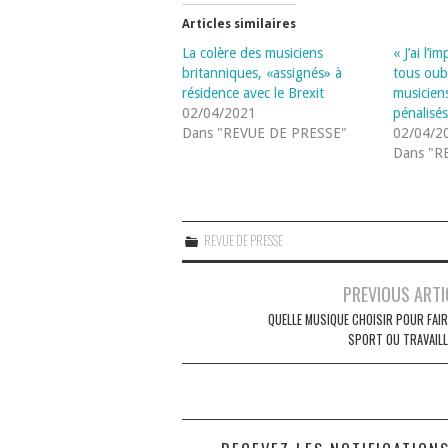
Articles similaires
La colère des musiciens
« J’ai l’
britanniques, «assignés» à
tous oubl
résidence avec le Brexit
musicien
02/04/2021
pénalisés
Dans "REVUE DE PRESSE"
02/04/2
Dans "R
REVUE DE PRESSE
Navigation
PREVIOUS ARTI
des
QUELLE MUSIQUE CHOISIR POUR FAIR
SPORT OU TRAVAILL
articles