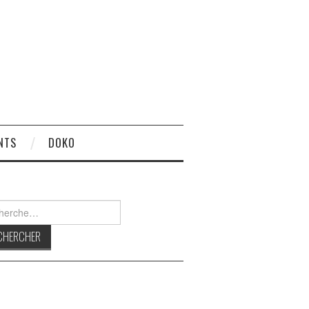
NTS
DOKO
rcher :