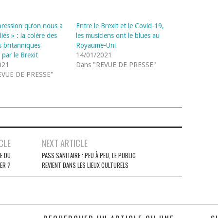
impression qu’on nous a
Entre le Brexit et le Covid-19,
iés » : la colère des
les musiciens ont le blues au
s britanniques
Royaume-Uni
 par le Brexit
14/01/2021
021
Dans "REVUE DE PRESSE"
EVUE DE PRESSE"
CLE
NEXT ARTICLE
E DU
PASS SANITAIRE : PEU À PEU, LE PUBLIC
ER ?
REVIENT DANS LES LIEUX CULTURELS