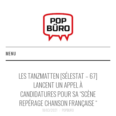
MENU
ACCUEIL
LES TANZMATTEN [SÉLESTAT – 67]
MUSIQUESACTUELLES.NET
LANCENT UN APPEL À
CANDIDATURES POUR SA “SCÈNE
GABBA GABBA HEY !
REPÉRAGE CHANSON FRANÇAISE “
LES LABELS
18/03/2021
POPBURO