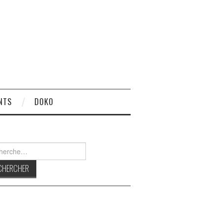
NTS
DOKO
rcher :