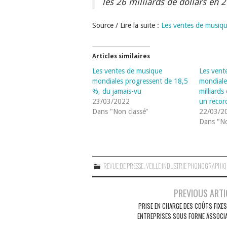
les 26 milliards de dollars en 
Source / Lire la suite :
Les ventes de musiqu
Articles similaires
Les ventes de musique
Les vent
mondiales progressent de 18,5
mondiale
%, du jamais-vu
milliards
23/03/2022
un recor
Dans "Non classé"
22/03/2
Dans "No
REVUE DE PRESSE
,
VEILLE INDUSTRIE PHONOGRAPHI
Navigation
PREVIOUS ARTI
des
PRISE EN CHARGE DES COÛTS FIXES
ENTREPRISES SOUS FORME ASSOCIA
articles