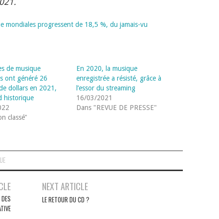
2021.
e mondiales progressent de 18,5 %, du jamais-vu
es de musique
En 2020, la musique
s ont généré 26
enregistrée a résisté, grâce à
 de dollars en 2021,
l’essor du streaming
d historique
16/03/2021
022
Dans "REVUE DE PRESSE"
n classé"
QUE
CLE
NEXT ARTICLE
 DES
LE RETOUR DU CD ?
TIVE