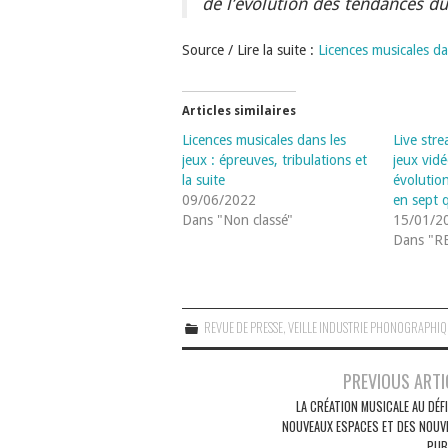
de l’évolution des tendances d
Source / Lire la suite :
Licences musicales dan
Articles similaires
Licences musicales dans les
Live str
jeux : épreuves, tribulations et
jeux vid
la suite
évolutio
09/06/2022
en sept 
Dans "Non classé"
15/01/2
Dans "R
REVUE DE PRESSE
,
VEILLE INDUSTRIE PHONOGRAPHI
Navigation
PREVIOUS ARTI
des
LA CRÉATION MUSICALE AU DÉF
NOUVEAUX ESPACES ET DES NOUV
articles
PUB