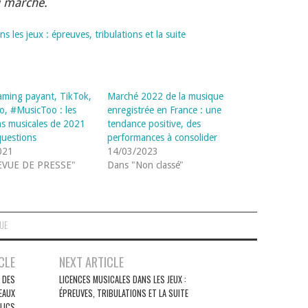
u marché.
s les jeux : épreuves, tribulations et la suite
eaming payant, TikTok,
Marché 2022 de la musique
éo, #MusicToo : les
enregistrée en France : une
ns musicales de 2021
tendance positive, des
questions
performances à consolider
021
14/03/2023
EVUE DE PRESSE"
Dans "Non classé"
QUE
CLE
NEXT ARTICLE
I DES
LICENCES MUSICALES DANS LES JEUX :
EAUX
ÉPREUVES, TRIBULATIONS ET LA SUITE
LICS