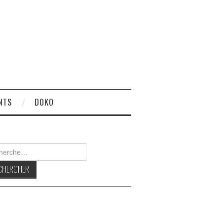
NTS
DOKO
rcher :