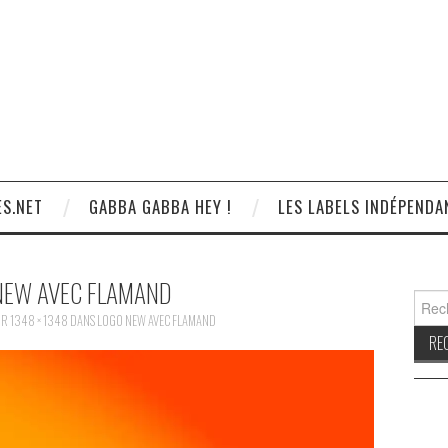
S.NET
GABBA GABBA HEY !
LES LABELS INDÉPENDA
NEW AVEC FLAMAND
Reche
UR
1348 × 1348
DANS
LOGO NEW AVEC FLAMAND