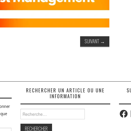
SUIVANT
→
S
RECHERCHER UN ARTICLE OU UNE
S
INFORMATION
bonner
Faceb
Rechercher :
aque