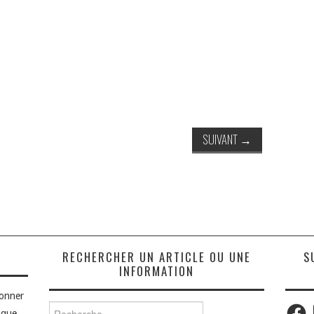
SUIVANT
→
S
RECHERCHER UN ARTICLE OU UNE
S
INFORMATION
bonner
Faceb
Rechercher :
aque