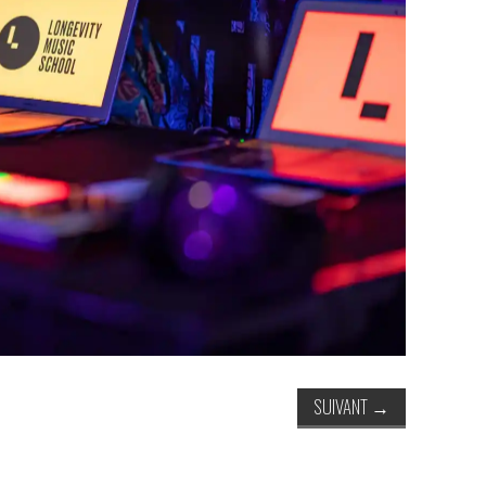
SUIVANT
→