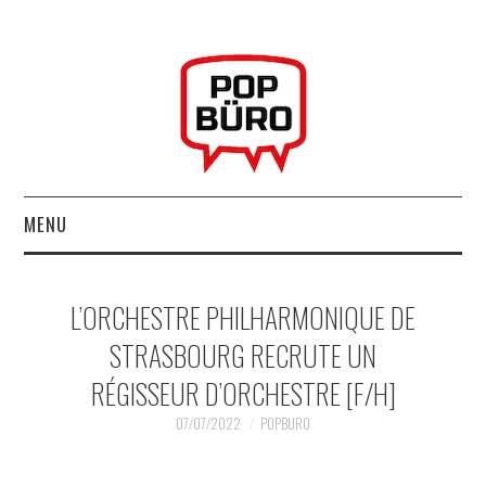
MENU
ACCUEIL
L’ORCHESTRE PHILHARMONIQUE DE
MUSIQUESACTUELLES.NET
STRASBOURG RECRUTE UN
RÉGISSEUR D’ORCHESTRE [F/H]
GABBA GABBA HEY !
07/07/2022
POPBURO
LES LABELS