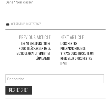
Dans "Non classé"
OFFRES EMPLOIS ET STAGES
Navigation
PREVIOUS ARTICLE
NEXT ARTICLE
des
LES 10 MEILLEURS SITES
L’ORCHESTRE
POUR TÉLÉCHARGER DE LA
PHILHARMONIQUE DE
articles
MUSIQUE GRATUITEMENT ET
STRASBOURG RECRUTE UN
LÉGALEMENT
RÉGISSEUR D’ORCHESTRE
[F/H]
Rechercher :