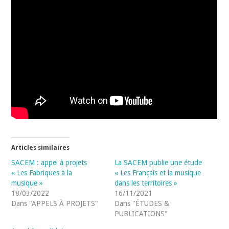
Articles similaires
SACEM : appel à projets
La SACEM publie une étude
« Les Fabriques à la
« Les Français et la musique
musique »
dans les territoires »
18/03/2022
16/11/2021
Dans "APPELS À PROJETS"
Dans "ÉTUDES &
PUBLICATIONS"