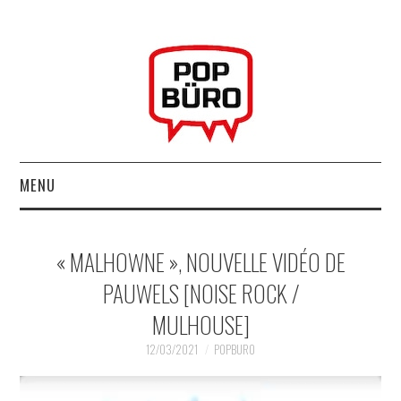
MENU
ACCUEIL
« MALHOWNE », NOUVELLE VIDÉO DE
MUSIQUESACTUELLES.NET
PAUWELS [NOISE ROCK /
MULHOUSE]
GABBA GABBA HEY !
12/03/2021
POPBURO
LES LABELS